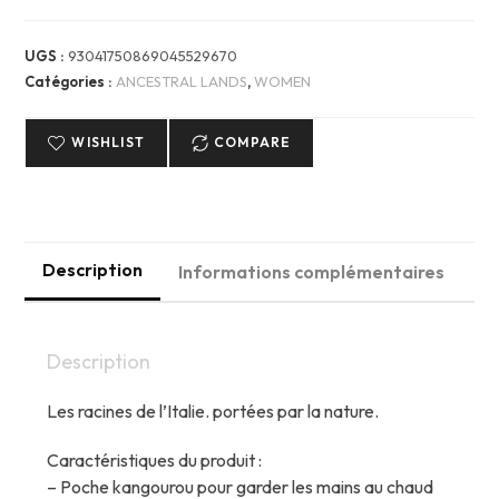
Hoodie
Italy
UGS :
93041750869045529670
Ancestral
Catégories :
ANCESTRAL LANDS
,
WOMEN
Lands
WISHLIST
COMPARE
Description
Informations complémentaires
Description
Les racines de l’Italie. portées par la nature.
Caractéristiques du produit :
– Poche kangourou pour garder les mains au chaud