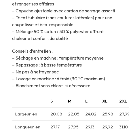
et ranger ses affaires
– Capuche ajustable avec cordon de serrage assorti
– Tricot tubulaire (sans coutures latérales) pour une
coupe lisse et éco-responsable
– Mélange 50 % coton / 50 % polyester offrant
chaleur et confort, durabilité
Conseils d’entretien :
– Séchage en machine : température moyenne
– Repassage : à basse température
– Ne pas à nettoyer sec
– Lavage en machine : à froid (30 °C maximum)
– Blanchiment sans chlore : si nécessaire
S
M
L
XL
2XL
Largeur, en
20.08
22.05
24.02
25,98
27,9
Longueur, en
27.17
27,95
29.13
29,92
31.10