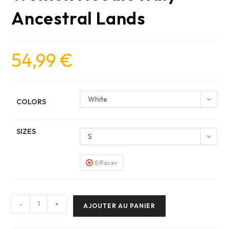
Ancestral Lands
54,99
€
White
COLORS
SIZES
S
Effacer
quantité
-
+
AJOUTER AU PANIER
de
Women