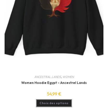
ANCESTRAL LANDS
,
WOMEN
Women Hoodie Egypt – Ancestrel Lands
54,99
€
Ce
Choix des options
produit
a