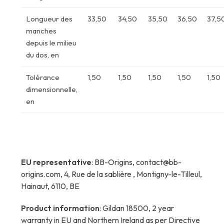
Longueur des
33,50
34,50
35,50
36,50
37,5
manches
depuis le milieu
du dos, en
Tolérance
1,50
1,50
1,50
1,50
1,50
dimensionnelle,
en
EU representative
: BB-Origins, contact@bb-
origins.com, 4, Rue de la sablière , Montigny-le-Tilleul,
Hainaut, 6110, BE
Product information
: Gildan 18500, 2 year
warranty in EU and Northern Ireland as per Directive