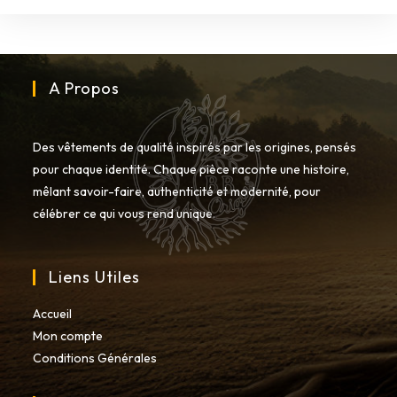
sur
la
page
du
produit
A Propos
Des vêtements de qualité inspirés par les origines, pensés
pour chaque identité. Chaque pièce raconte une histoire,
mêlant savoir-faire, authenticité et modernité, pour
célébrer ce qui vous rend unique.
Liens Utiles
Accueil
Mon compte
Conditions Générales