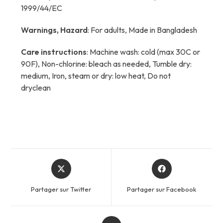
1999/44/EC
Warnings, Hazard
: For adults, Made in Bangladesh
Care instructions
: Machine wash: cold (max 30C or
90F), Non-chlorine: bleach as needed, Tumble dry:
medium, Iron, steam or dry: low heat, Do not
dryclean
Opens
Opens
in
in
a
a
Partager sur Twitter
Partager sur Facebook
new
new
window
window
Opens