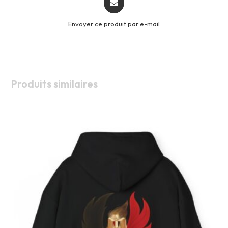
in
a
Envoyer ce produit par e-mail
new
window
Produits similaires