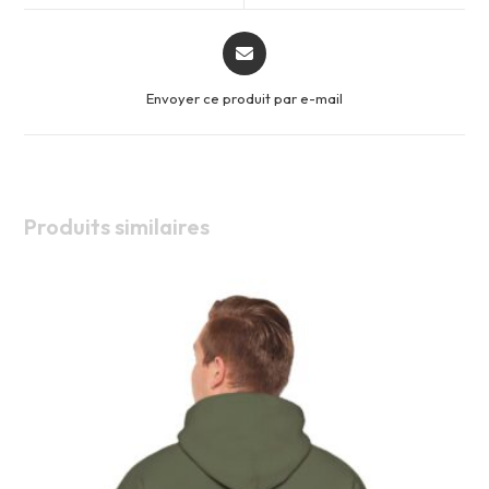
window
window
Opens
in
a
Envoyer ce produit par e-mail
new
window
Produits similaires