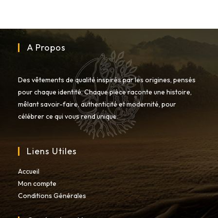
peuvent
être
choisies
sur
la
page
du
A Propos
produit
Des vêtements de qualité inspirés par les origines, pensés
pour chaque identité. Chaque pièce raconte une histoire,
mêlant savoir-faire, authenticité et modernité, pour
célébrer ce qui vous rend unique.
Liens Utiles
Accueil
Mon compte
Conditions Générales