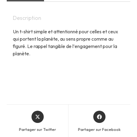
Description
Un t-shirt simple et attentionné pour celles et ceux
qui portent la planète, au sens propre comme au
figuré. Le rappel tangible de l’
engagement pour la
planète.
Opens
Opens
in
in
a
a
Partager sur Twitter
Partager sur Facebook
new
new