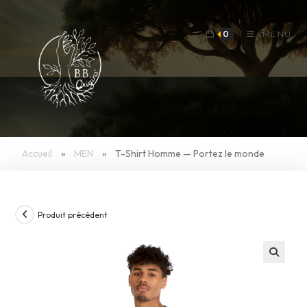
Skip
to
0
MENU
content
Accueil
»
MEN
»
T-Shirt Homme — Portez le monde
Produit précédent