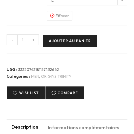
L
Effacer
quantité
-
+
AJOUTER AU PANIER
de
T-
Shirt
Homme
UGS :
33320743181157432662
—
Catégories :
MEN
,
ORIGINS TRINITY
Portez
le
WISHLIST
COMPARE
monde
Description
Informations complémentaires