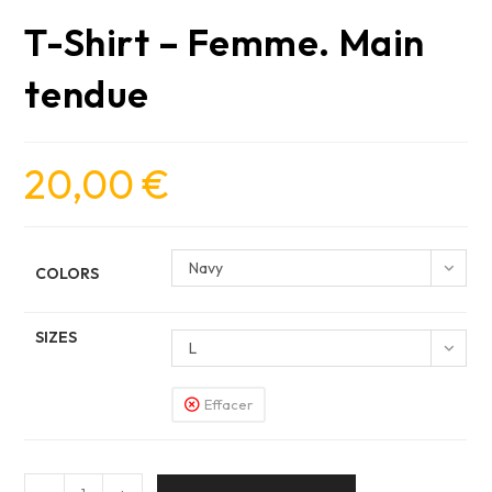
T-Shirt – Femme. Main
tendue
20,00
€
Navy
COLORS
SIZES
L
Effacer
quantité