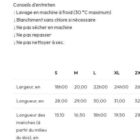
Conseils d’entretien
: Lavage en machine à froid (30 °C maximum)
; Blanchiment sans chlore si nécessaire
; Ne pas sécher en machine
; Ne pas repasser
; Ne pas nettoyer à sec.
S
M
L
XL
2
Largeur, en
18h00
20,00
22h00
24h00
26
Longueur, en
28.00
29,00
30,00
31,00
32
Longueur des
15.10
16,50
18h00
19,50
2
manches (à
partir du milieu
du dos), en