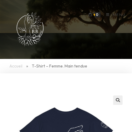
Skip
to
0
MENU
content
Accueil
»
T-Shirt – Femme. Main tendue