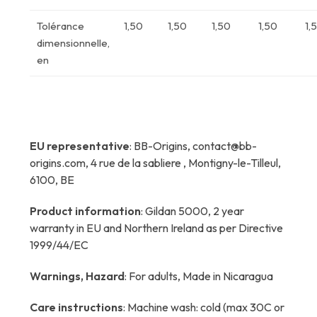
Tolérance
1,50
1,50
1,50
1,50
1,
dimensionnelle,
en
EU representative
: BB-Origins, contact@bb-
origins.com, 4 rue de la sabliere , Montigny-le-Tilleul,
6100, BE
Product information
: Gildan 5000, 2 year
warranty in EU and Northern Ireland as per Directive
1999/44/EC
Warnings, Hazard
: For adults, Made in Nicaragua
Care instructions
: Machine wash: cold (max 30C or