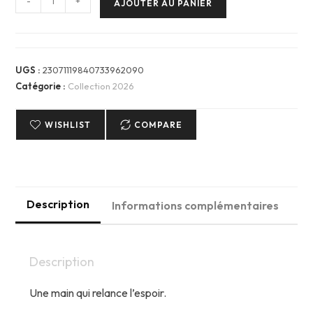
-
+
AJOUTER AU PANIER
de
T-
Shirt
-
UGS :
23071119840733962090
Femme.
Catégorie :
Collection 2026
Main
tendue
WISHLIST
COMPARE
Description
Informations complémentaires
Description
Une main qui relance l’espoir.