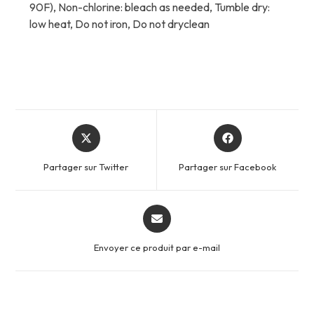
90F), Non-chlorine: bleach as needed, Tumble dry:
low heat, Do not iron, Do not dryclean
Opens
Opens
in
in
a
a
Partager sur Twitter
Partager sur Facebook
new
new
window
window
Opens
in
a
Envoyer ce produit par e-mail
new
window