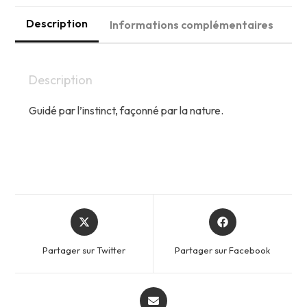
Description
Informations complémentaires
Description
Guidé par l’instinct, façonné par la nature.
Opens
Opens
in
in
a
a
Partager sur Twitter
Partager sur Facebook
new
new
window
window
Opens