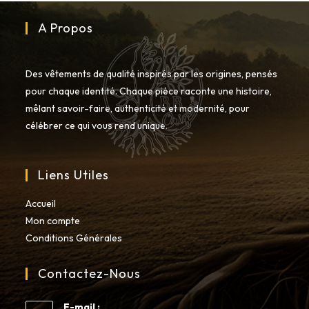
la
page
du
A Propos
produit
Des vêtements de qualité inspirés par les origines, pensés
pour chaque identité. Chaque pièce raconte une histoire,
mêlant savoir-faire, authenticité et modernité, pour
célébrer ce qui vous rend unique.
Liens Utiles
Accueil
Mon compte
Conditions Générales
Contactez-Nous
E-mail :