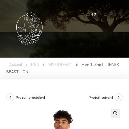
Skip
to
0
MENU
content
Accueil
»
MEN
»
INNER BEAST
»
Men T-Shirt — INNER
BEAST LION
Produit précédent
Produit suivant