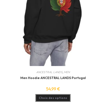
ANCESTRAL LANDS
,
MEN
Men Hoodie ANCESTRAL LANDS Portugal
54,99
€
Ce
Choix des options
produit
a
plusieurs