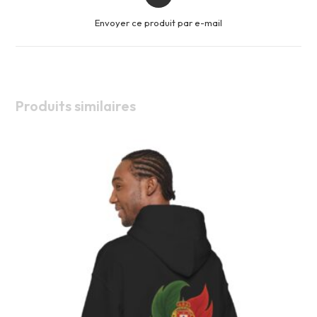
in
a
Envoyer ce produit par e-mail
new
window
Produits similaires