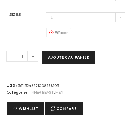
SIZES
L
Effacer
quantité
-
+
AJOUTER AU PANIER
de
Men
T-
Shirt
UGS :
36113248271008378103
—
Catégories :
INNER BEAST
,
MEN
INNER
BEAST
WISHLIST
COMPARE
LION