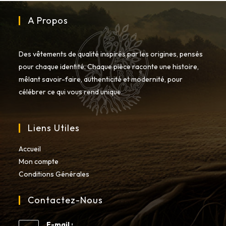
la
page
du
A Propos
produit
Des vêtements de qualité inspirés par les origines, pensés
pour chaque identité. Chaque pièce raconte une histoire,
mêlant savoir-faire, authenticité et modernité, pour
célébrer ce qui vous rend unique.
Liens Utiles
Accueil
Mon compte
Conditions Générales
Contactez-Nous
E-mail :