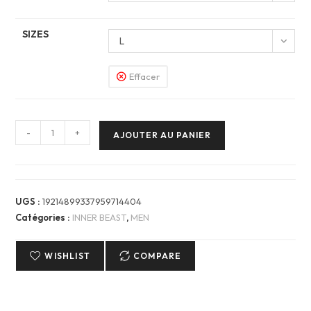
SIZES
L
Effacer
quantité
-
+
AJOUTER AU PANIER
de
Men
T-
Shirt
UGS :
19214899337959714404
—
Catégories :
INNER BEAST
,
MEN
INNER
BEAST
WISHLIST
COMPARE
FENNEC