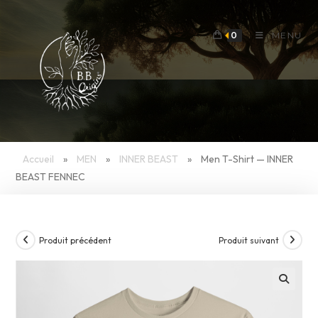
Skip
to
0
MENU
content
Accueil
»
MEN
»
INNER BEAST
»
Men T-Shirt — INNER
BEAST FENNEC
Produit précédent
Produit suivant