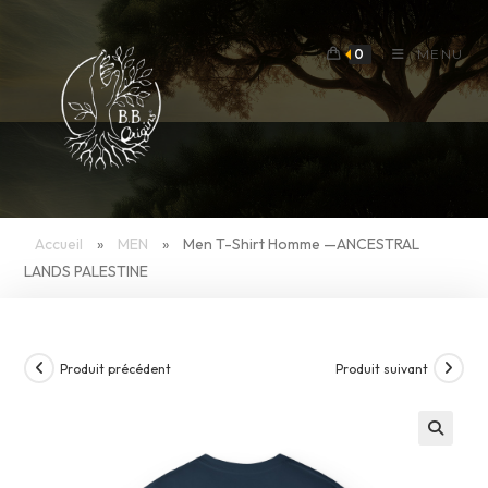
Skip
to
0
MENU
content
Accueil
»
MEN
»
Men T-Shirt Homme —ANCESTRAL
LANDS PALESTINE
Produit précédent
Produit suivant