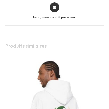
Opens
in
a
Envoyer ce produit par e-mail
new
window
Produits similaires