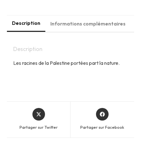
PALESTINE
Description
Informations complémentaires
Description
Les racines de la Palestine portées
part la nature.
Opens
Opens
in
in
a
a
Partager sur Twitter
Partager sur Facebook
new
new
window
window