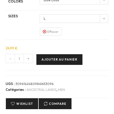
Blue Dusk
COLORS
SIZES
L
Effacer
24,99
€
quantité
-
+
AJOUTER AU PANIER
de
Men
T-
Shirt
UGS :
30961424809841653096
Homme
Catégories :
ANCESTRAL LANDS
,
MEN
—
ANCESTRAL
WISHLIST
COMPARE
LANDS