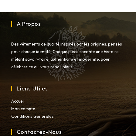
être
choisies
sur
la
page
du
A Propos
produit
Des vêtements de qualité inspirés par les origines, pensés
pour chaque identité. Chaque pièce raconte une histoire,
mêlant savoir-faire, authenticité et modernité, pour
célébrer ce qui vous rend unique.
Liens Utiles
Accueil
Mon compte
Conditions Générales
Contactez-Nous