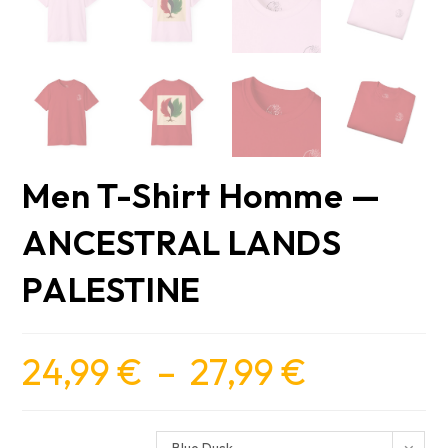
Men T-Shirt Homme —
ANCESTRAL LANDS
PALESTINE
24,99
€
–
27,99
€
Plage
de
prix :
24,99 €
à
27,99 €