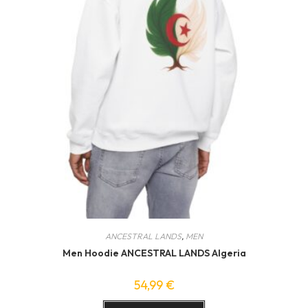
ANCESTRAL LANDS
,
MEN
Men Hoodie ANCESTRAL LANDS Algeria
54,99
€
Ce