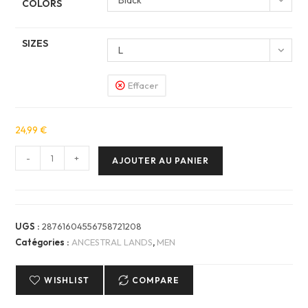
Black
COLORS
SIZES
L
Effacer
24,99
€
quantité
-
+
AJOUTER AU PANIER
de
Men
T-
Shirt
UGS :
28761604556758721208
Homme
Catégories :
ANCESTRAL LANDS
,
MEN
—
ANCESTRAL
WISHLIST
COMPARE
LANDS