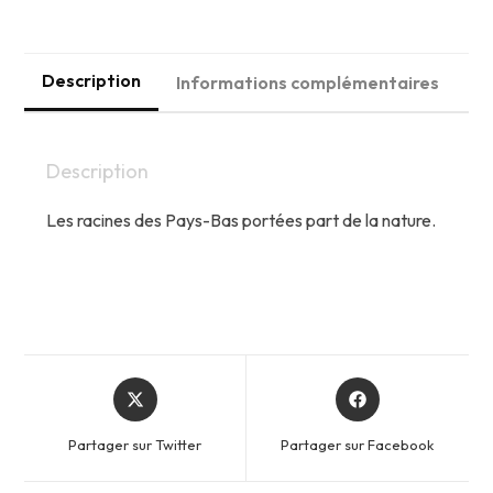
NETHERLANDS
Description
Informations complémentaires
Description
Les racines des Pays-Bas portées part de la nature.
Opens
Opens
in
in
a
a
Partager sur Twitter
Partager sur Facebook
new
new
window
window