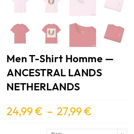
Men T-Shirt Homme —
ANCESTRAL LANDS
NETHERLANDS
24,99
€
–
27,99
€
Plage
de
prix :
24,99 €
à
27,99 €