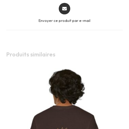
Opens
in
a
Envoyer ce produit par e-mail
new
window
Produits similaires