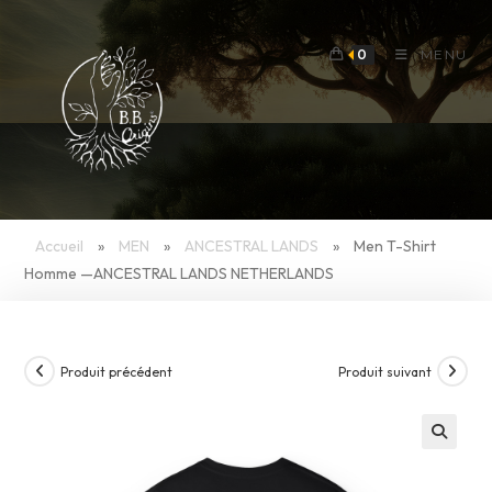
Skip
to
0
MENU
content
Accueil
»
MEN
»
ANCESTRAL LANDS
»
Men T-Shirt
Homme —ANCESTRAL LANDS NETHERLANDS
Produit précédent
Produit suivant