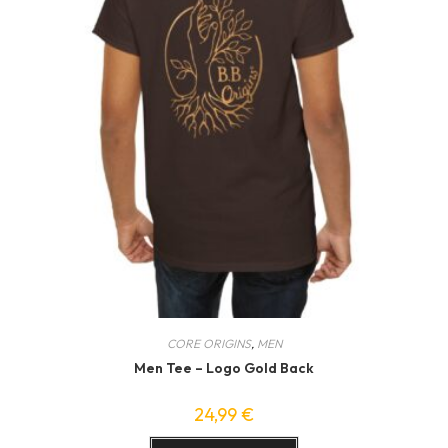
CORE ORIGINS
,
MEN
Men Tee – Logo Gold Back
24,99
€
Ce