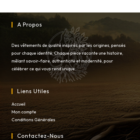
être
choisies
sur
la
page
du
A Propos
produit
Des vêtements de qualité inspirés par les origines, pensés
pour chaque identité. Chaque pièce raconte une histoire,
mêlant savoir-faire, authenticité et modernité, pour
célébrer ce qui vous rend unique.
Liens Utiles
Accueil
Mon compte
Conditions Générales
Contactez-Nous