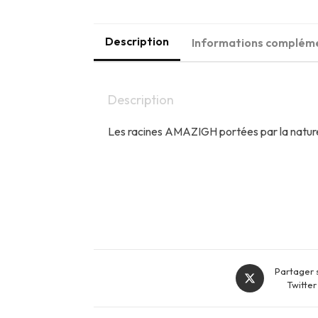
Description
Informations complém
Description
Les racines AMAZIGH portées par la natur
Opens
Partager 
in
Twitter
a
new