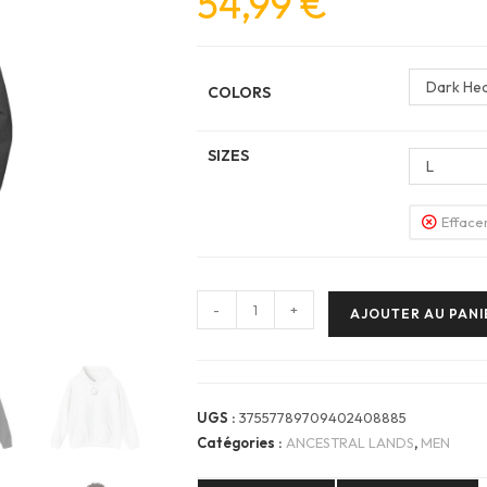
54,99
€
Dark He
COLORS
SIZES
L
Efface
quantité
-
+
AJOUTER AU PANI
de
Men
Hoodie
-
UGS :
37557789709402408885
ANCESTRAL
Catégories :
ANCESTRAL LANDS
,
MEN
LANDS