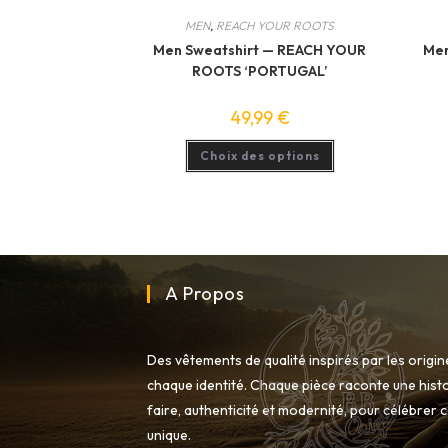
MEN
,
REACH YOUR ROOTS
Men Sweatshirt — REACH YOUR
Men
ROOTS ‘PORTUGAL’
49,99
€
Ce
Choix des options
produit
a
plusieurs
variations.
Les
options
peuvent
être
choisies
sur
A Propos
la
page
du
produit
Des vêtements de qualité inspirés par les origi
chaque identité. Chaque pièce raconte une histo
faire, authenticité et modernité, pour célébrer 
unique.