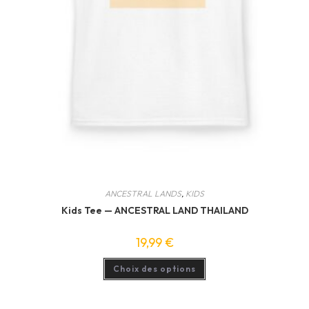
ANCESTRAL LANDS
,
KIDS
Kids Tee — ANCESTRAL LAND THAILAND
19,99
€
Ce
Choix des options
produit
a
plusieurs
variations.