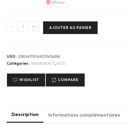
Effacer
quantité
-
+
AJOUTER AU PANIER
de
Kids
Tee
EAGLES
UGS :
21806175069213434158
—
Catégories :
INNER BEAST
,
KIDS
INNER
BEAST
WISHLIST
COMPARE
Description
Informations complémentaires