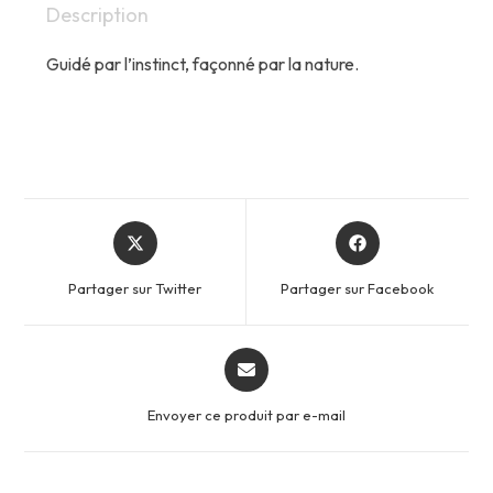
Description
Guidé par l’instinct, façonné par la nature.
Opens
Opens
in
in
a
a
Partager sur Twitter
Partager sur Facebook
new
new
window
window
Opens
in
a
Envoyer ce produit par e-mail
new
window