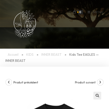
Skip
to
0
MENU
content
Accueil
»
KIDS
»
INNER BEAST
»
Kids Tee EAGLES —
INNER BEAST
Produit précédent
Produit suivant