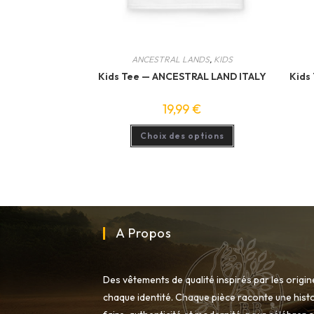
ANCESTRAL LANDS
,
KIDS
Kids Tee — ANCESTRAL LAND ITALY
Kids
19,99
€
Ce
Choix des options
produit
a
plusieurs
variations.
Les
options
peuvent
être
choisies
sur
A Propos
la
page
du
produit
Des vêtements de qualité inspirés par les origi
chaque identité. Chaque pièce raconte une histo