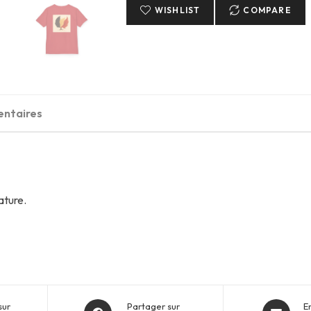
BELGIUM
WISHLIST
COMPARE
entaires
ature.
Opens
Opens
sur
Partager sur
E