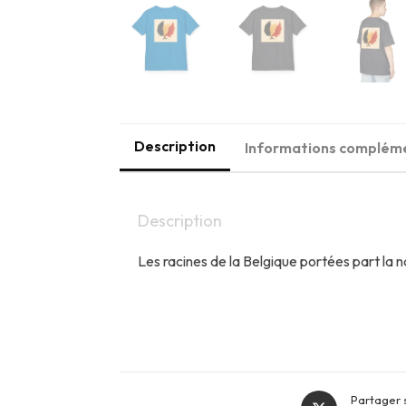
Description
Informations complém
Description
Les racines de la Belgique portées part la n
Opens
Partager 