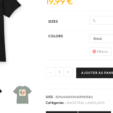
19,99
€
L
SIZES
COLORS
Black
Effacer
quantité
-
+
AJOUTER AU PANI
de
Kids
Tee
—
UGS :
32949455930413983580
ANCESTRAL
Catégories :
ANCESTRAL LANDS
,
KIDS
LAND